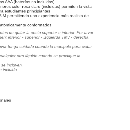
as AAA (baterías no incluidas)
iores color rosa claro (incluidas) permiten la vista
ra estudiantes principiantes
SIM permitiendo una experiencia más realista de
anatómicamente conformados
es de quitar la encía superior e inferior. Por favor
en: inferior - superior - izquierda TMJ - derecha
favor tenga cuidado cuando la manipule para evitar
ualquier otro líquido cuando se practique la
 se incluyen.
 incluido.